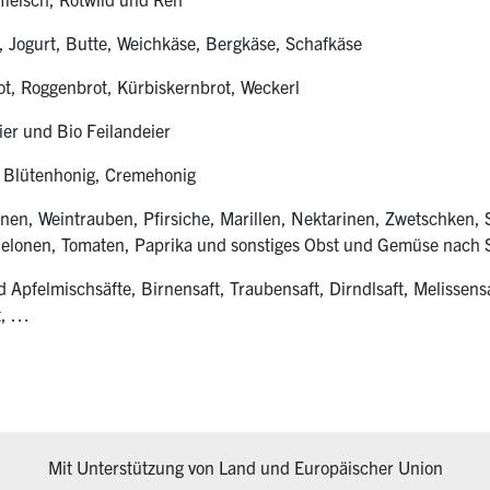
 Jogurt, Butte, Weichkäse, Bergkäse, Schafkäse
t, Roggenbrot, Kürbiskernbrot, Weckerl
ier und Bio Feilandeier
 Blütenhonig, Cremehonig
rnen, Weintrauben, Pfirsiche, Marillen, Nektarinen, Zwetschken, 
Melonen, Tomaten, Paprika und sonstiges Obst und Gemüse nach 
d Apfelmischsäfte, Birnensaft, Traubensaft, Dirndlsaft, Melissensa
t, …
Mit Unterstützung von Land und Europäischer Union