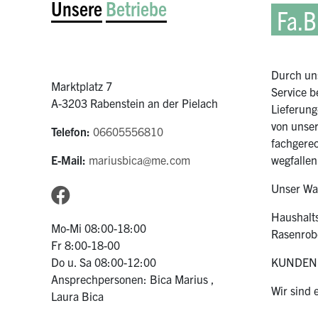
Unsere
Betriebe
Fa.B
Durch uns
Marktplatz 7
Service b
A-3203 Rabenstein an der Pielach
Lieferung
von unser
Telefon:
06605556810
fachgerec
E-Mail:
mariusbica@me.com
wegfallen
Unser War
Haushalts
Mo-Mi 08:00-18:00
Rasenrobo
Fr 8:00-18-00
Do u. Sa 08:00-12:00
KUNDEND
Ansprechpersonen: Bica Marius ,
Wir sind
Laura Bica